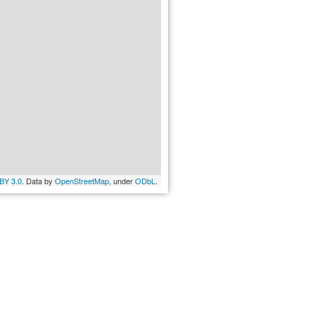
BY 3.0
. Data by
OpenStreetMap
, under
ODbL
.
026